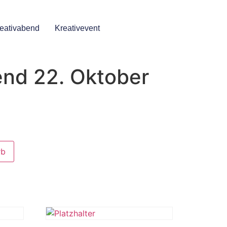
eativabend
Kreativevent
end 22. Oktober
rb