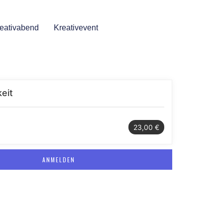
eativabend
Kreativevent
eit
23,00 €
ANMELDEN