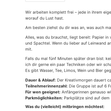
Wir arbeiten komplett frei – jede in ihrem ei
worauf du Lust hast.
Am besten ziehst du dir was an, was auch mal 
Alles, was du brauchst, liegt bereit: Papier i
und Spachtel. Wenn du lieber auf Leinwand arb
mit.
Falls du mal fünf Minuten später dran bist: ke
ich dir gerne ein paar Techniken oder wir sc
Es gibt Wasser, Tee, Limos, Wein und Bier geg
Dauer & Ablauf:
Der Kreativmorgen dauert ca
Teilnehmerinnenzahl:
Die Gruppe ist auf 6 F
Für wen geeignet:
Anfängerinnen genauso wie
Parkmöglichkeiten:
Parkplätze sind auf de
Was du (vielleicht) mitbringen möchtest
: