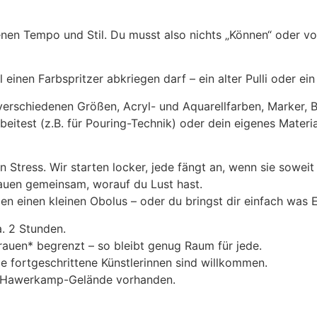
genen Tempo und Stil. Du musst also nichts „Können“ oder v
einen Farbspritzer abkriegen darf – ein alter Pulli oder ein
n verschiedenen Größen, Acryl- und Aquarellfarben, Marker, Bu
eitest (z.B. für Pouring-Technik) oder dein eigenes Materia
in Stress. Wir starten locker, jede fängt an, wenn sie sowei
hauen gemeinsam, worauf du Lust hast.
en einen kleinen Obolus – oder du bringst dir einfach was 
. 2 Stunden.
rauen* begrenzt – so bleibt genug Raum für jede.
 fortgeschrittene Künstlerinnen sind willkommen.
m Hawerkamp-Gelände vorhanden.