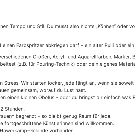
genen Tempo und Stil. Du musst also nichts „Können“ oder v
einen Farbspritzer abkriegen darf – ein alter Pulli oder ein
n verschiedenen Größen, Acryl- und Aquarellfarben, Marker, Bu
eitest (z.B. für Pouring-Technik) oder dein eigenes Materia
in Stress. Wir starten locker, jede fängt an, wenn sie sowei
hauen gemeinsam, worauf du Lust hast.
en einen kleinen Obolus – oder du bringst dir einfach was 
 2 Stunden.
rauen* begrenzt – so bleibt genug Raum für jede.
 fortgeschrittene Künstlerinnen sind willkommen.
m Hawerkamp-Gelände vorhanden.