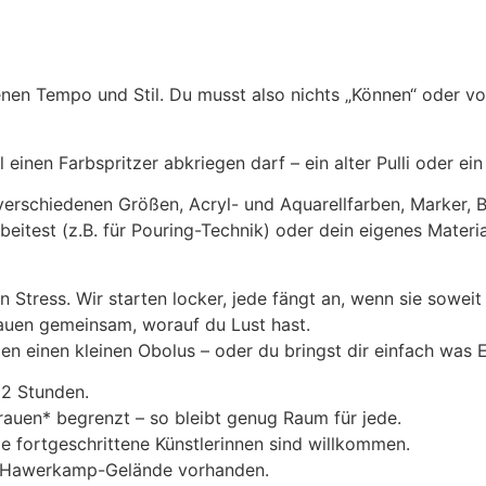
genen Tempo und Stil. Du musst also nichts „Können“ oder v
einen Farbspritzer abkriegen darf – ein alter Pulli oder ein
n verschiedenen Größen, Acryl- und Aquarellfarben, Marker, Bu
eitest (z.B. für Pouring-Technik) oder dein eigenes Materia
in Stress. Wir starten locker, jede fängt an, wenn sie sowei
hauen gemeinsam, worauf du Lust hast.
en einen kleinen Obolus – oder du bringst dir einfach was 
 2 Stunden.
rauen* begrenzt – so bleibt genug Raum für jede.
 fortgeschrittene Künstlerinnen sind willkommen.
m Hawerkamp-Gelände vorhanden.